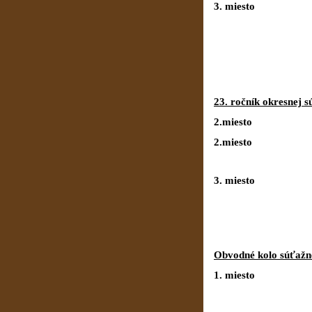
3. miesto 
23. ročník okresnej
2.miesto K
2.miesto A
3. mie
Obvodné kolo súťažne
1. miesto