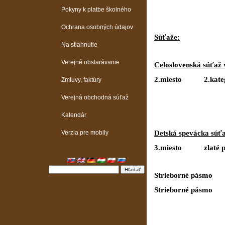
Pokyny k platbe školného
Ochrana osobných údajov
Súťaže:
Na stiahnutie
Verejné obstarávanie
Celoslovenská súťaž 
2.miesto 2.kat
Zmluvy, faktúry
Verejná obchodná súťaž
Kalendár
Verzia pre mobily
Detská spevácka súťa
3.miesto zlaté
Strieborné pá
Strieborné pá