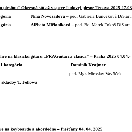
 piesňou“ Okresná súťaž v speve ľudovej piesne Trnava 2025 27.03
gória
Nina Novosadová –
ped. Gabriela Bunčeková DiS.art.
gória
Alžbeta Mičianiková –
ped. Bc. Marek Tokoš DiS.art.
 hre na klasickú gitaru „PRAGuitarra clásica“ – Praha 2025 04.04.-
.kategória Dominik Krajmer
ped. Mgr. Miroslav Vavříček
 skladby T. Fellowa
re na keyboarde a akordeóne – Piešťany 04. 04. 2025