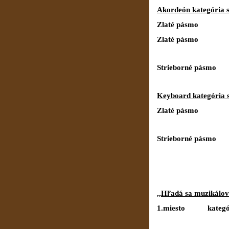
Akordeón kategória s
Zlaté pásmo 1. 
Zlaté pásmo 1. 
Strieborné pásmo 2
Keyboard kategória s
Zlaté pásmo 1.
Strieborné pásmo 4
,,Hľadá sa muzikálov
1.miesto kategór
Michael