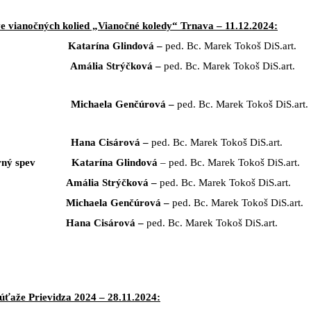
e vianočných kolied „Vianočné koledy“ Trnava – 11.12.2024:
atarína Glindová –
ped. Bc. Marek Tokoš DiS.art.
mália Strýčková –
ped. Bc. Marek Tokoš DiS.art.
ichaela Genčúrová –
ped. Bc. Marek Tokoš DiS.art.
Hana Cisárová –
ped. Bc. Marek Tokoš DiS.art.
ný spev Katarína Glindová
– ped. Bc. Marek Tokoš DiS.art.
Amália Strýčková –
ped. Bc. Marek Tokoš DiS.art.
Michaela Genčúrová –
ped. Bc. Marek Tokoš DiS.art.
Hana Cisárová –
ped. Bc. Marek Tokoš DiS.art.
súťaže Prievidza 2024 – 28.11.2024: