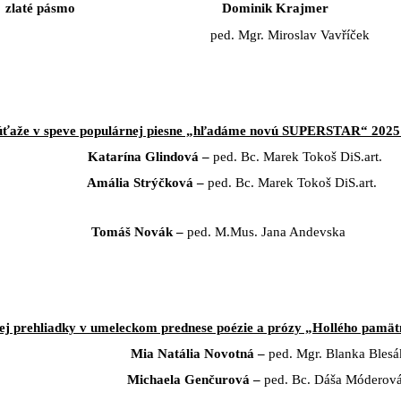
zlaté pásmo Dominik Krajmer
ped. Mgr. Miroslav Vavříček
 súťaže v speve populárnej piesne „hľadáme novú SUPERSTAR“ 2025
atarína Glindová –
ped. Bc. Marek Tokoš DiS.art.
mália Strýčková –
ped. Bc. Marek Tokoš DiS.art.
sto
Tomáš Novák –
ped. M.Mus. Jana Andevska
j prehliadky v umeleckom prednese poézie a prózy „Hollého pamätn
Mia Natália Novotná –
ped. Mgr. Blanka Bles
Michaela Genčurová –
ped. Bc. Dáša Móderov