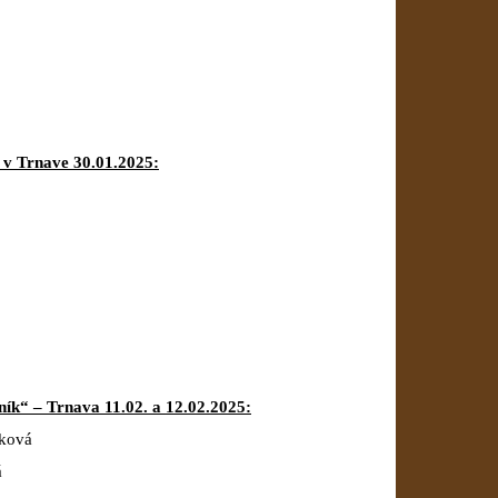
 v Trnave 30.01.2025:
ík“ – Trnava 11.02. a 12.02.2025:
áková
á