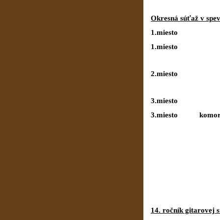
Okresná súťaž v spev
1.miesto K
1.miesto A
2.miesto M
3.miesto 
3.miesto komor
14. ročník gitarovej 