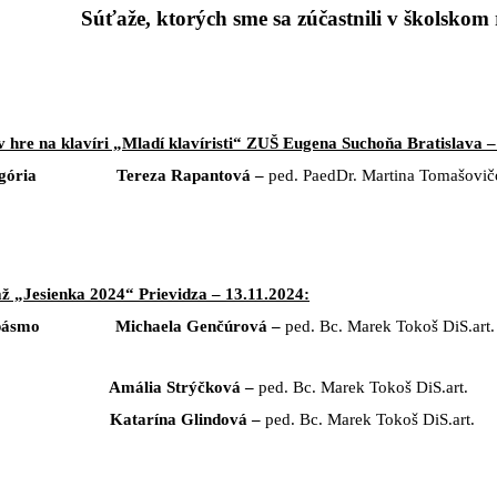
Súťaže, ktorých sme sa zúčastnili v školskom
v hre na klavíri „Mladí klavíristi“ ZUŠ Eugena Suchoňa Bratislava 
egória Tereza Rapantová –
ped. PaedDr. Martina Tomašovi
ž „Jesienka 2024“ Prievidza – 13.11.2024:
 pásmo Michaela Genčúrová –
ped. Bc. Marek Tokoš DiS.art.
smo Amália Strýčková –
ped. Bc. Marek Tokoš DiS.art.
smo Katarína Glindová –
ped. Bc. Marek Tokoš DiS.art.