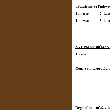
„Putujeme za ľudovou
1.miesto 2. kate
1.miesto 3. kate
XVI. ročník súťaže v
1. cena 1
Cena za interpretáciu
Regionálna súťaž v h