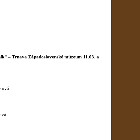
ník“ – Trnava Západoslovenské múzeum 11.03. a
áková
ová