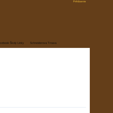
Prihlásenie
cebook Školy Linky
Schneiderova Trnava