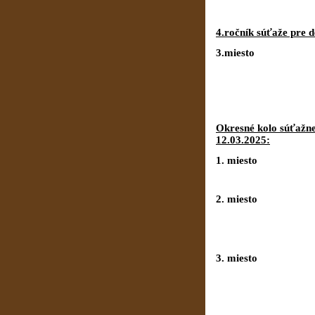
4.ročník súťaže pre 
3.miesto 
Okresné kolo súťažn
12.03.2025:
1. miesto
2. miesto
3. miesto