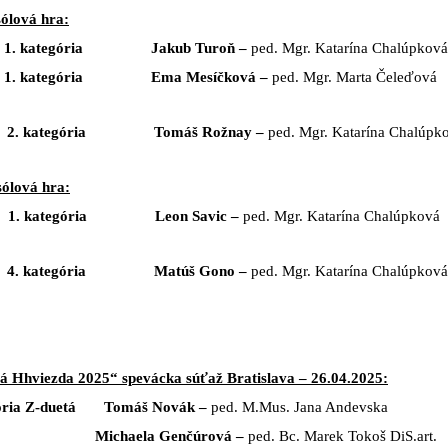
ólová hra:
kategória
Jakub Turoň
–
ped. Mgr. Katarína Chalúpková
kategória
Ema Mesíčková
–
ped. Mgr. Marta Čeleďová
. kategória
Tomáš Rožnay
–
ped. Mgr. Katarína Chalúpk
ólová hra:
 kategória
Leon Savic
–
ped. Mgr. Katarína Chalúpková
. kategória
Matúš Gono
–
ped. Mgr. Katarína Chalúpková
á Hhviezda 2025“ spevácka súťaž Bratislava – 26.04.2025:
ia Z-duetá
Tomáš Novák –
ped. M.Mus. Jana Andevska
a Genčúrová –
ped. Bc. Marek Tokoš DiS.art.