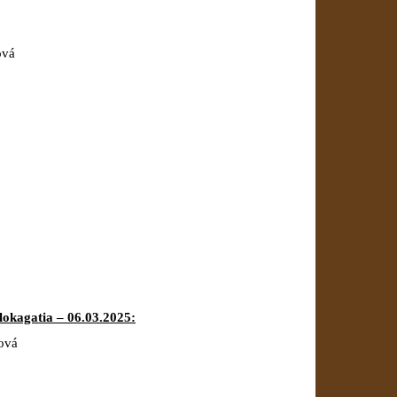
ová
lokagatia – 06.03.2025:
ová