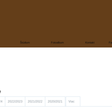
Štúdium
Fotoalbum
Kontakt
Fa
e
24
2022/2023
2021/2022
2020/2021
Viac