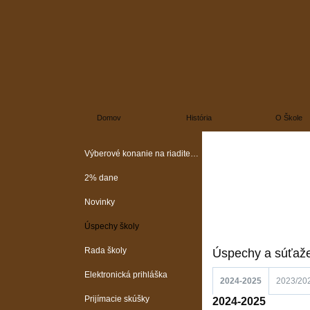
Domov
História
O Škole
Výberové konanie na riaditeľa školy
2% dane
Novinky
Úspechy školy
Rada školy
Úspechy a súťaž
Elektronická prihláška
2024-2025
2023/20
Prijímacie skúšky
2024-2025