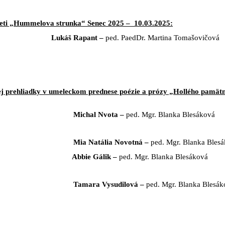
deti „Hummelova strunka“ Senec 2025 – 10.03.2025:
Lukáš Rapant –
ped. PaedDr. Martina Tomašovičová
ej prehliadky v umeleckom prednese poézie a prózy „Hollého pamät
Michal Nvota –
ped. Mgr. Blanka Blesáková
Mia Natália Novotná –
ped. Mgr. Blanka Bles
Abbie Gálik –
ped. Mgr. Blanka Blesáková
 Tamara Vysudilová
–
ped. Mgr. Blanka Blesák