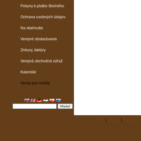
Pokyny k platbe školného
Ochrana osobných údajov
Na stiahnutie
Verejné obstarávanie
Zmluvy, faktúry
Verejná obchodná súťaž
Kalendár
Verzia pre mobily
RSS
|
Kontakt
|
Správca 