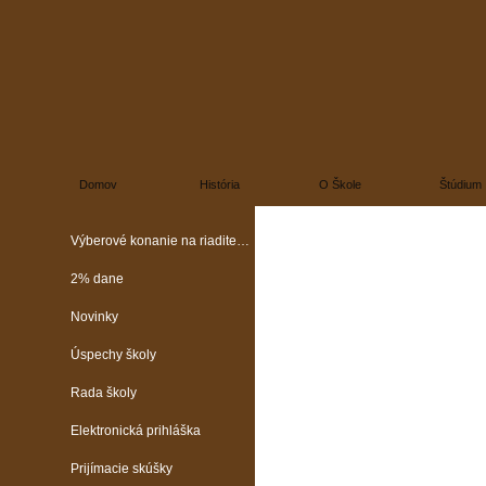
Domov
História
O Škole
Štúdium
Výberové konanie na riaditeľa školy
2% dane
Novinky
Úspechy školy
Rada školy
Elektronická prihláška
Prijímacie skúšky