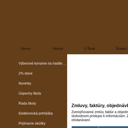
Domov
História
O Škole
Štúdium
Výberové konanie na riaditeľa školy
2% dane
Novinky
Úspechy školy
Rada školy
Zmluvy, faktúry, objednáv
Zverejňovanie zmlúv, faktúr a objed
Elektronická prihláška
slobodnom prístupe k informáciám. Z
obstarávaní.
Prijímacie skúšky