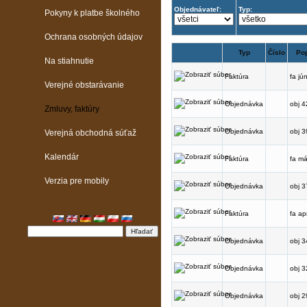
Objednávateľ:
Typ:
Pokyny k platbe školného
Ochrana osobných údajov
Typ
Číslo
Po
Na stiahnutie
Faktúra
fa jú
Verejné obstarávanie
Objednávka
obj 4
Zmluvy, faktúry
Objednávka
obj 3
Verejná obchodná súťaž
Kalendár
Faktúra
fa má
Verzia pre mobily
Objednávka
obj 3
Faktúra
fa apr
Objednávka
obj 3
Objednávka
obj 3
Objednávka
obj 2