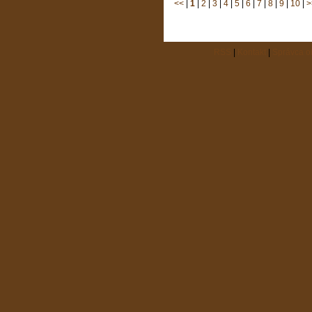
<<
|
1
|
2
|
3
|
4
|
5
|
6
|
7
|
8
|
9
|
10
|
>
RSS
|
Kontakt
|
Správca 