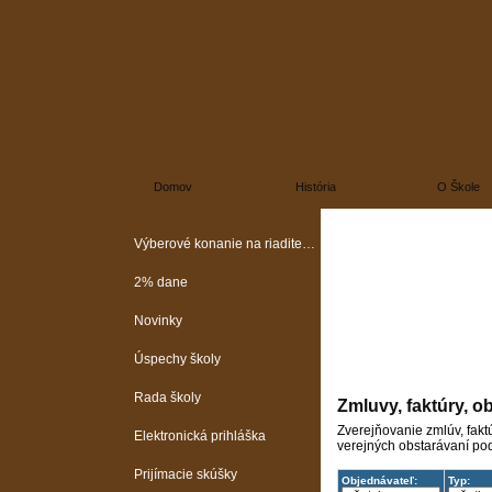
Domov
História
O Škole
Výberové konanie na riaditeľa školy
2% dane
Novinky
Úspechy školy
Rada školy
Zmluvy, faktúry, o
Zverejňovanie zmlúv, fakt
Elektronická prihláška
verejných obstarávaní pod
Prijímacie skúšky
Objednávateľ:
Typ: