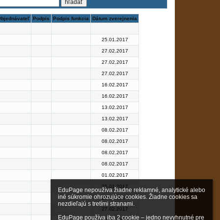
bjednávateľ
Podpis
Podpis funkcia
Dátum zverejnenia
25.01.2017
27.02.2017
27.02.2017
27.02.2017
16.02.2017
16.02.2017
13.02.2017
13.02.2017
08.02.2017
08.02.2017
08.02.2017
08.02.2017
01.02.2017
25.01.2017
EduPage nepoužíva žiadne reklamné, analytické alebo 
iné súkromie ohrozujúce cookies. Žiadne cookies sa 
25.01.2017
nezdieľajú s tretími stranami.

27.02.2017
EduPage používa iba 2 cookie – jedno nevyhnutné pre 