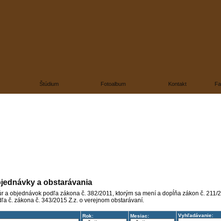
Štúdium
Fotoalbum
Kontakt
Fa
bjednávky a obstarávania
úr a objednávok podľa zákona č. 382/2011, ktorým sa mení a dopĺňa zákon č. 211/2
ľa č. zákona č. 343/2015 Z.z. o verejnom obstarávaní.
Vyhľadávanie:
Rok:
Mesiac: