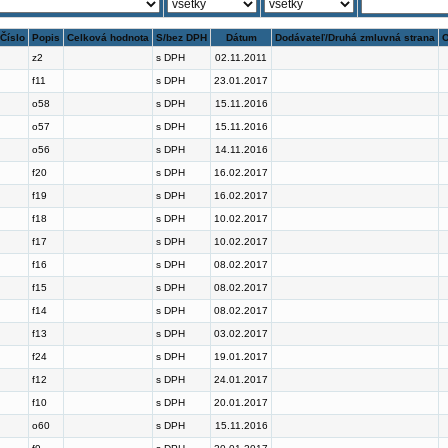
Číslo
Popis
Celková hodnota
S/bez DPH
Dátum
Dodávateľ/Druhá zmluvná strana
O
z2
s DPH
02.11.2011
f11
s DPH
23.01.2017
o58
s DPH
15.11.2016
o57
s DPH
15.11.2016
o56
s DPH
14.11.2016
f20
s DPH
16.02.2017
f19
s DPH
16.02.2017
f18
s DPH
10.02.2017
f17
s DPH
10.02.2017
f16
s DPH
08.02.2017
f15
s DPH
08.02.2017
f14
s DPH
08.02.2017
f13
s DPH
03.02.2017
f24
s DPH
19.01.2017
f12
s DPH
24.01.2017
f10
s DPH
20.01.2017
o60
s DPH
15.11.2016