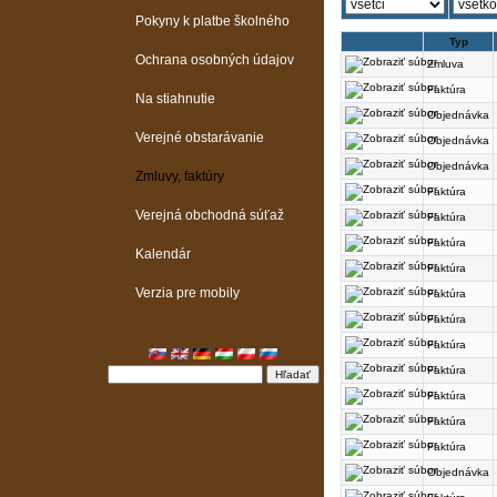
Pokyny k platbe školného
Typ
Ochrana osobných údajov
Zmluva
Faktúra
Na stiahnutie
Objednávka
Verejné obstarávanie
Objednávka
Objednávka
Zmluvy, faktúry
Faktúra
Verejná obchodná súťaž
Faktúra
Faktúra
Kalendár
Faktúra
Verzia pre mobily
Faktúra
Faktúra
Faktúra
Faktúra
Faktúra
Faktúra
Faktúra
Objednávka