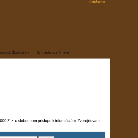
Prihlásenie
cebook Školy Linky
Schneiderova Trnava
000 Z. z. o slobodnom prístupe k informáciám. Zverejňovanie