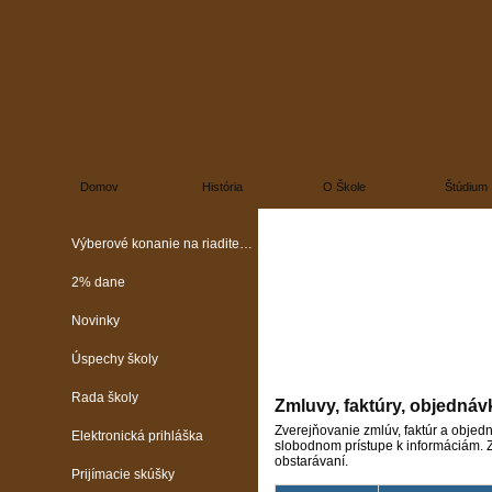
Domov
História
O Škole
Štúdium
Výberové konanie na riaditeľa školy
2% dane
Novinky
Úspechy školy
Rada školy
Zmluvy, faktúry, objednáv
Zverejňovanie zmlúv, faktúr a objed
Elektronická prihláška
slobodnom prístupe k informáciám. Z
obstarávaní.
Prijímacie skúšky