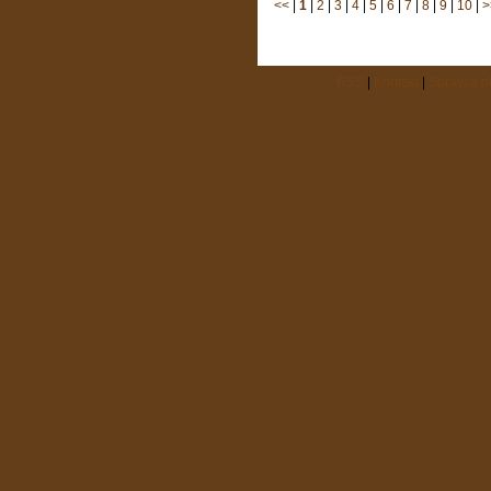
<<
|
1
|
2
|
3
|
4
|
5
|
6
|
7
|
8
|
9
|
10
|
>
RSS
|
Kontakt
|
Správca 