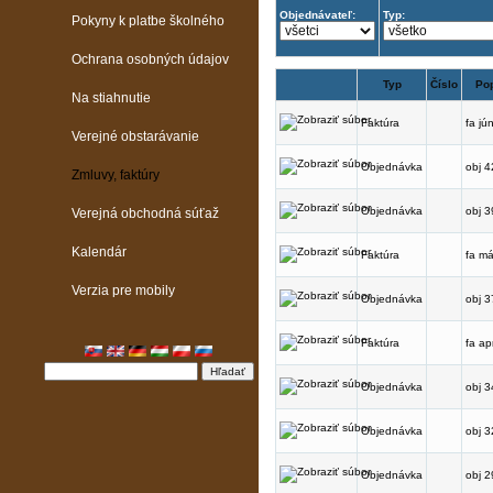
Objednávateľ:
Typ:
Pokyny k platbe školného
Ochrana osobných údajov
Typ
Číslo
Po
Na stiahnutie
Faktúra
fa jú
Verejné obstarávanie
Objednávka
obj 4
Zmluvy, faktúry
Objednávka
obj 3
Verejná obchodná súťaž
Kalendár
Faktúra
fa má
Verzia pre mobily
Objednávka
obj 3
Faktúra
fa apr
Objednávka
obj 3
Objednávka
obj 3
Objednávka
obj 2