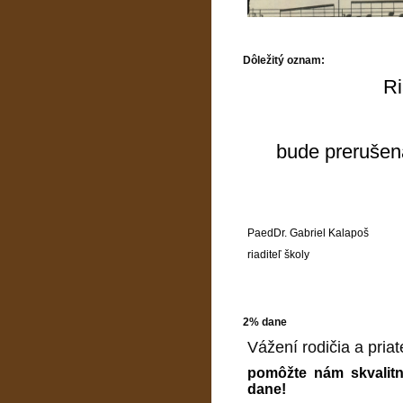
Dôležitý oznam:
Ri
bude prerušen
PaedDr. Gabriel Kalapoš
riaditeľ školy
2% dane
Vážení rodičia a priate
pomôžte nám skvalitn
dane!