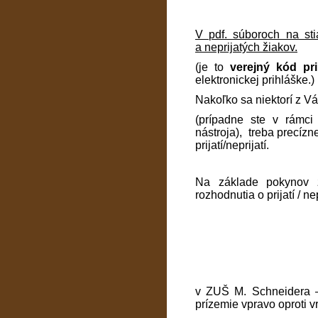
V pdf. súboroch na sti
a neprijatých žiakov.
(je to
verejný kód pr
elektronickej prihláške.)
Nakoľko sa niektorí z Vá
(prípadne ste v rámci
nástroja), treba precízn
prijatí/neprijatí.
Na základe pokynov z
rozhodnutia o prijatí / n
v ZUŠ M. Schneidera –
prízemie vpravo oproti vr