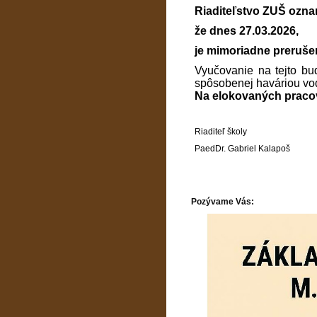
Riaditeľstvo ZUŠ ozna
že dnes 27.03.2026,
je mimoriadne preruše
Vyučovanie na tejto bu
spôsobenej haváriou vo
Na elokovaných pracov
Riaditeľ školy
PaedDr. Gabriel Kalapoš
Pozývame Vás: