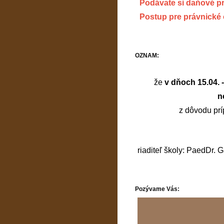
Podávate si daňové p
Postup pre právnické
OZNAM:
že
v dňoch 15.04. 
n
z dôvodu prí
riaditeľ školy: PaedDr. 
Pozývame Vás: