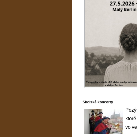
Školské koncerty
Pozýv
ktoré
vo ve