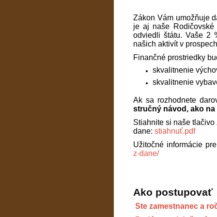
Zákon Vám umožňuje daro
je aj naše Rodičovské 
odviedli štátu. Vaše 2
našich aktivít v prospec
Finančné prostriedky bu
skvalitnenie vých
skvalitnenie vybav
Ak sa rozhodnete daro
stručný návod, ako na 
Stiahnite si naše tlači
dane:
stiahnuť.pdf
Užitočné informácie pre
z-dane/
Ako postupovať
Ste zamestnanec a ro