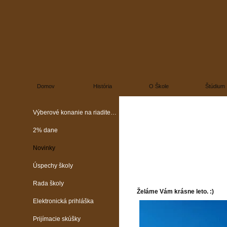
Domov
História
O Škole
Štúdium
Výberové konanie na riaditeľa školy
2% dane
Novinky
Úspechy školy
Rada školy
Želáme Vám krásne leto. :)
Elektronická prihláška
Prijímacie skúšky