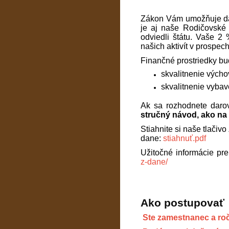
Zákon Vám umožňuje daro
je aj naše Rodičovské 
odviedli štátu. Vaše 2
našich aktivít v prospec
Finančné prostriedky bu
skvalitnenie vých
skvalitnenie vybav
Ak sa rozhodnete daro
stručný návod, ako na 
Stiahnite si naše tlači
dane:
stiahnuť.pdf
Užitočné informácie pre
z-dane/
Ako postupovať
Ste zamestnanec a ro