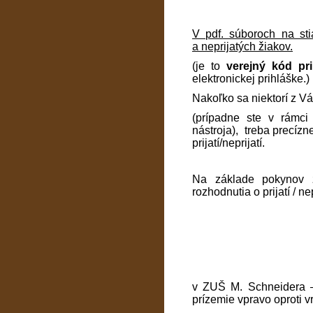
V pdf. súboroch na sti
a neprijatých žiakov.
(je to
verejný kód pr
elektronickej prihláške.)
Nakoľko sa niektorí z Vá
(prípadne ste v rámci
nástroja), treba precízn
prijatí/neprijatí.
Na základe pokynov z
rozhodnutia o prijatí / n
v ZUŠ M. Schneidera –
prízemie vpravo oproti vr