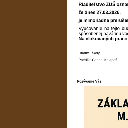
Riaditeľstvo ZUŠ ozna
že dnes 27.03.2026,
je mimoriadne preruše
Vyučovanie na tejto bu
spôsobenej haváriou vo
Na elokovaných pracov
Riaditeľ školy
PaedDr. Gabriel Kalapoš
Pozývame Vás: