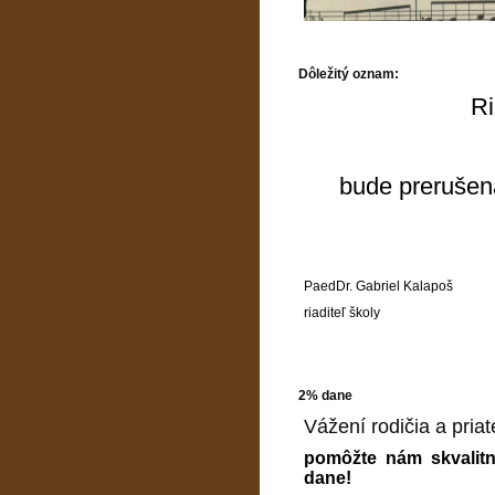
Dôležitý oznam:
Ri
bude prerušen
PaedDr. Gabriel Kalapoš
riaditeľ školy
2% dane
Vážení rodičia a priate
pomôžte nám skvalitn
dane!