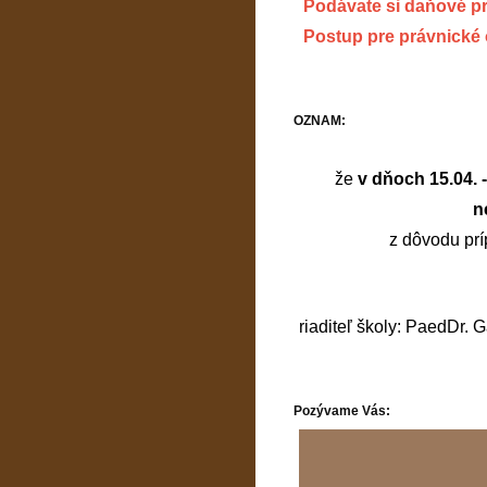
Podávate si daňové p
Postup pre právnické
OZNAM:
že
v dňoch 15.04. 
n
z dôvodu prí
riaditeľ školy: PaedDr. 
Pozývame Vás: