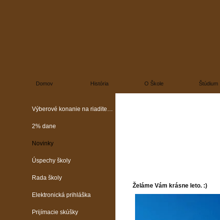
Domov
História
O Škole
Štúdium
Výberové konanie na riaditeľa školy
2% dane
Novinky
Úspechy školy
Rada školy
Želáme Vám krásne leto. :)
Elektronická prihláška
Prijímacie skúšky