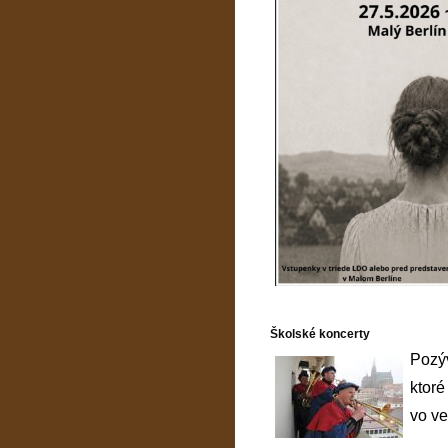
Školské koncerty
Pozýv
ktoré
vo ve