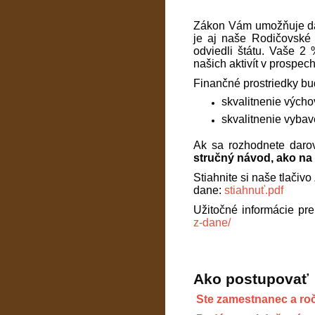
Zákon Vám umožňuje daro
je aj naše Rodičovské 
odviedli štátu. Vaše 2
našich aktivít v prospec
Finančné prostriedky bu
skvalitnenie vých
skvalitnenie vybav
Ak sa rozhodnete daro
stručný návod, ako na 
Stiahnite si naše tlači
dane:
stiahnuť.pdf
Užitočné informácie pre
z-dane/
Ako postupovať
Ste zamestnanec a ro