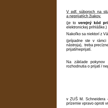
V pdf. súboroch na sti
a neprijatých žiakov.
(je to
verejný kód pr
elektronickej prihláške.)
Nakoľko sa niektorí z Vá
(prípadne ste v rámci
nástroja), treba precízn
prijatí/neprijatí.
Na základe pokynov z
rozhodnutia o prijatí / n
v ZUŠ M. Schneidera –
prízemie vpravo oproti vr