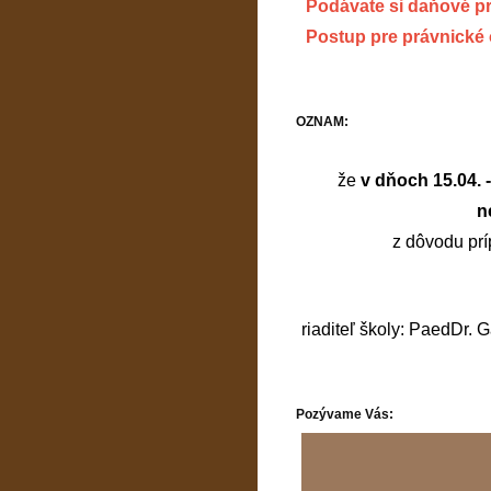
Podávate si daňové p
Postup pre právnické
OZNAM:
že
v dňoch 15.04. 
n
z dôvodu prí
riaditeľ školy: PaedDr. 
Pozývame Vás: