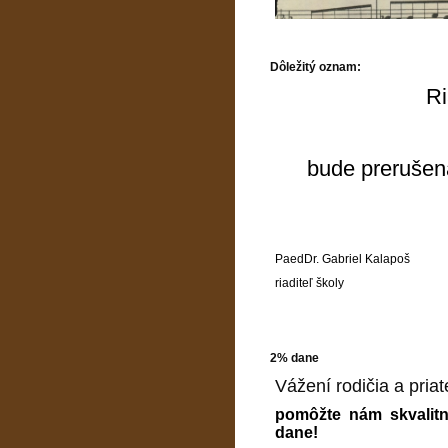
Dôležitý oznam:
Ri
bude prerušen
PaedDr. Gabriel Kalapoš
riaditeľ školy
2% dane
Vážení rodičia a priate
pomôžte nám skvalitn
dane!