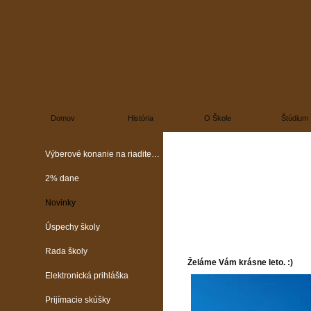
Domov
História
O Škole
Štúdium
Výberové konanie na riaditeľa školy
2% dane
Novinky
Úspechy školy
Rada školy
Želáme Vám krásne leto. :)
Elektronická prihláška
Prijímacie skúšky