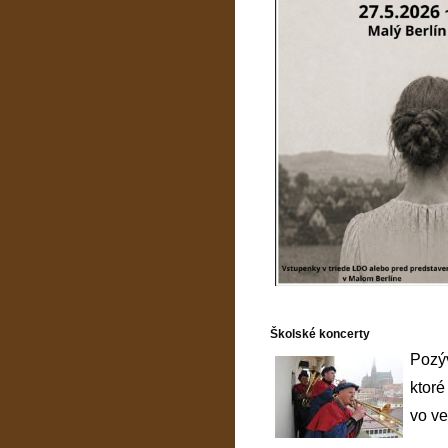
Školské koncerty
Pozýv
ktoré
vo ve