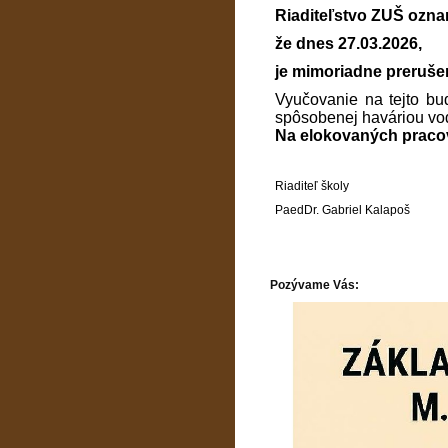
Riaditeľstvo ZUŠ ozna
že dnes 27.03.2026,
je mimoriadne preruše
Vyučovanie na tejto bu
spôsobenej haváriou vo
Na elokovaných pracov
Riaditeľ školy
PaedDr. Gabriel Kalapoš
Pozývame Vás: