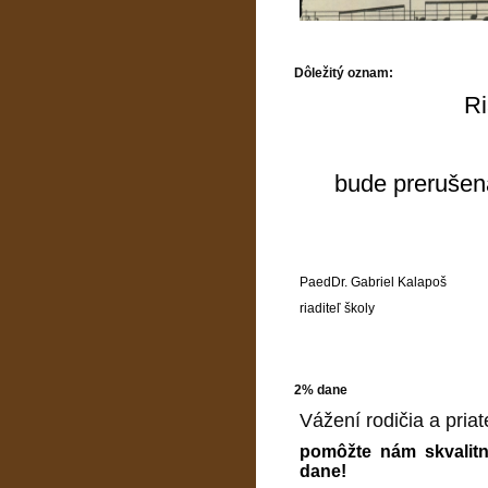
Dôležitý oznam:
Ri
bude prerušen
PaedDr. Gabriel Kalapoš
riaditeľ školy
2% dane
Vážení rodičia a priate
pomôžte nám skvalitn
dane!