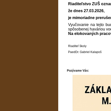
Riaditeľstvo ZUŠ ozna
že dnes 27.03.2026,
je mimoriadne preruše
Vyučovanie na tejto bu
spôsobenej haváriou vo
Na elokovaných pracov
Riaditeľ školy
PaedDr. Gabriel Kalapoš
Pozývame Vás: