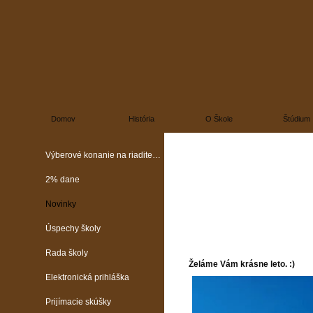
Domov
História
O Škole
Štúdium
Výberové konanie na riaditeľa školy
2% dane
Novinky
Úspechy školy
Rada školy
Želáme Vám krásne leto. :)
Elektronická prihláška
Prijímacie skúšky