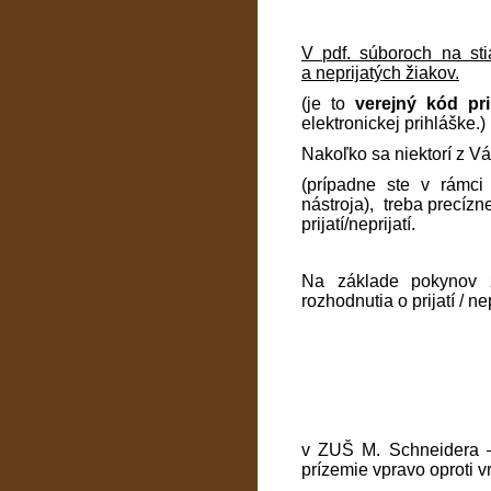
V pdf. súboroch na sti
a neprijatých žiakov.
(je to
verejný kód pr
elektronickej prihláške.)
Nakoľko sa niektorí z Vá
(prípadne ste v rámci
nástroja), treba precízn
prijatí/neprijatí.
Na základe pokynov z
rozhodnutia o prijatí / n
v ZUŠ M. Schneidera –
prízemie vpravo oproti vr