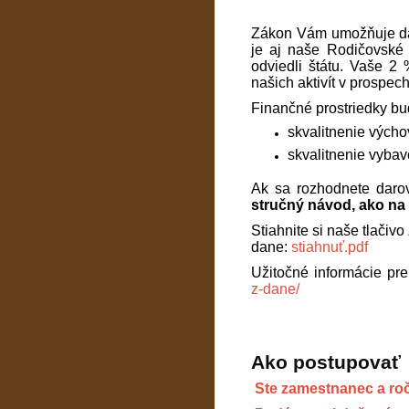
Zákon Vám umožňuje daro
je aj naše Rodičovské 
odviedli štátu. Vaše 2
našich aktivít v prospec
Finančné prostriedky bu
skvalitnenie vých
skvalitnenie vybav
Ak sa rozhodnete daro
stručný návod, ako na 
Stiahnite si naše tlači
dane:
stiahnuť.pdf
Užitočné informácie pre
z-dane/
Ako postupovať
Ste zamestnanec a ro