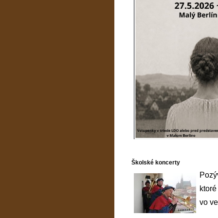
Školské koncerty
Pozýv
ktoré
vo ve