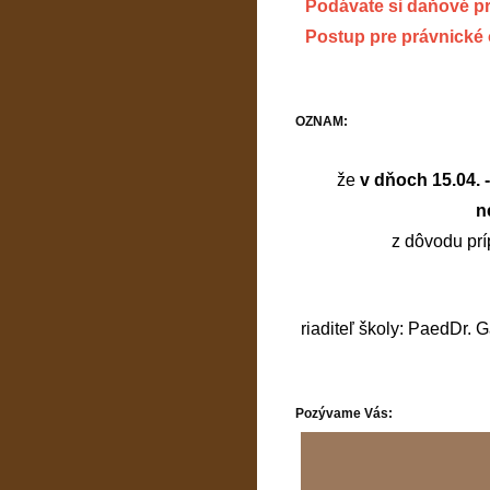
Podávate si daňové p
Postup pre právnické
OZNAM:
že
v dňoch 15.04. 
n
z dôvodu prí
riaditeľ školy: PaedDr. 
Pozývame Vás: