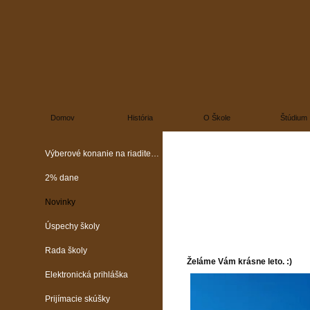
Domov
História
O Škole
Štúdium
Výberové konanie na riaditeľa školy
2% dane
Novinky
Úspechy školy
Rada školy
Želáme Vám krásne leto. :)
Elektronická prihláška
Prijímacie skúšky