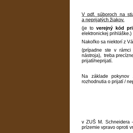
V pdf. súboroch na sti
a neprijatých žiakov.
(je to
verejný kód pr
elektronickej prihláške.)
Nakoľko sa niektorí z Vá
(prípadne ste v rámci
nástroja), treba precízn
prijatí/neprijatí.
Na základe pokynov z
rozhodnutia o prijatí / n
v ZUŠ M. Schneidera –
prízemie vpravo oproti vr