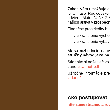
Zákon Vám umožňuje daro
je aj naše Rodičovské 
odviedli štátu. Vaše 2
našich aktivít v prospec
Finančné prostriedky bu
skvalitnenie vých
skvalitnenie vybav
Ak sa rozhodnete daro
stručný návod, ako na 
Stiahnite si naše tlači
dane:
stiahnuť.pdf
Užitočné informácie pre
z-dane/
Ako postupovať
Ste zamestnanec a ro