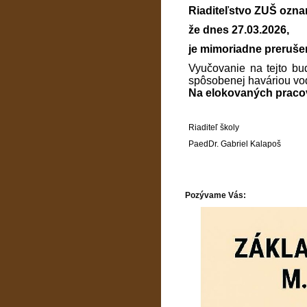
Riaditeľstvo ZUŠ ozna
že dnes 27.03.2026,
je mimoriadne preruše
Vyučovanie na tejto bu
spôsobenej haváriou vo
Na elokovaných pracov
Riaditeľ školy
PaedDr. Gabriel Kalapoš
Pozývame Vás: