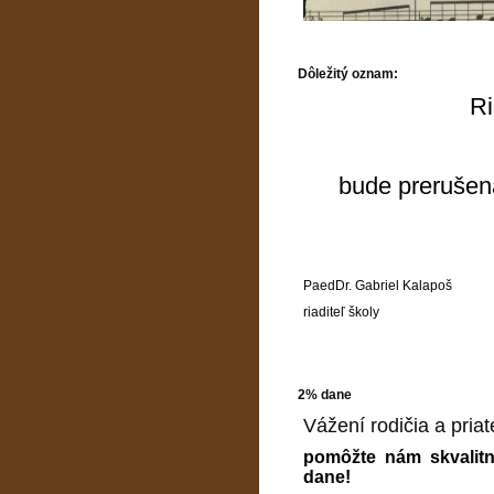
Dôležitý oznam:
Ri
bude prerušen
PaedDr. Gabriel Kalapoš
riaditeľ školy
2% dane
Vážení rodičia a priate
pomôžte nám skvalitn
dane!