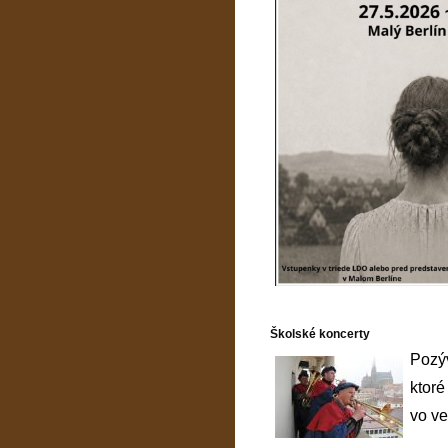
Školské koncerty
Pozýv
ktoré
vo ve