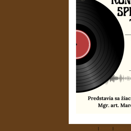
RSS
|
Kontakt
|
Správca 