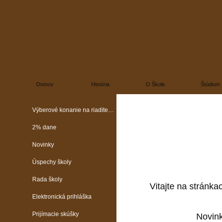
Domov
História
O Škole
Štúdium
Výberové konanie na riaditeľa školy
2% dane
Novinky
Úspechy školy
Rada školy
Vitajte na stránka
Elektronická prihláška
Prijímacie skúšky
Novin