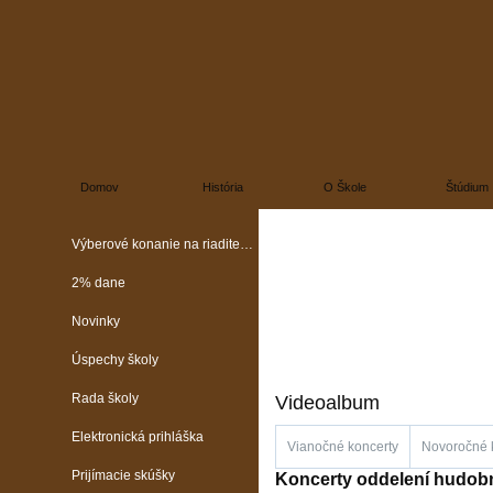
Domov
História
O Škole
Štúdium
Výberové konanie na riaditeľa školy
2% dane
Novinky
Úspechy školy
Rada školy
Videoalbum
Elektronická prihláška
Vianočné koncerty
Novoročné 
Prijímacie skúšky
Koncerty oddelení hudo