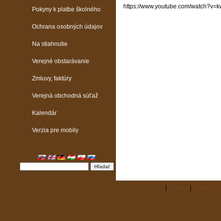
https://www.youtube.com/watch?v
Pokyny k platbe školného
Ochrana osobných údajov
Na stiahnutie
Verejné obstarávanie
Zmluvy, faktúry
Verejná obchodná súťaž
Kalendár
Verzia pre mobily
RSS
|
Kontakt
|
Správca 