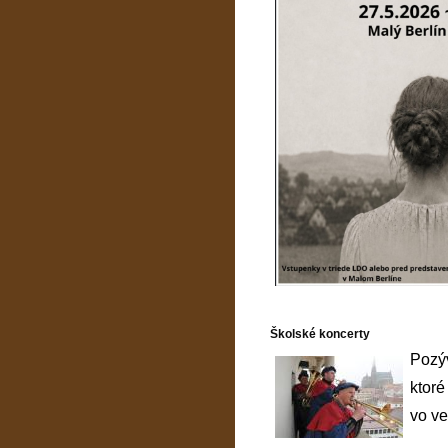
Školské koncerty
Pozýv
ktoré
vo ve