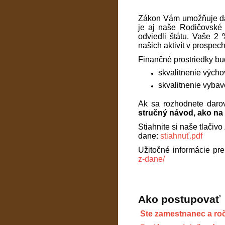
Zákon Vám umožňuje daro
je aj naše Rodičovské 
odviedli štátu. Vaše 2
našich aktivít v prospec
Finančné prostriedky bu
skvalitnenie vých
skvalitnenie vybav
Ak sa rozhodnete daro
stručný návod, ako na 
Stiahnite si naše tlači
dane:
stiahnuť.pdf
Užitočné informácie pre
z-dane/
Ako postupovať
Ste zamestnanec a ro