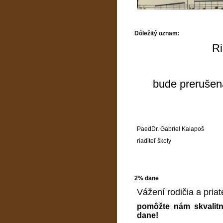
Dôležitý oznam:
Ri
bude prerušen
PaedDr. Gabriel Kalapoš
riaditeľ školy
2% dane
Vážení rodičia a priate
pomôžte nám skvalitn
dane!