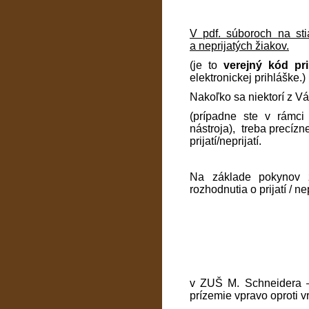
V pdf. súboroch na sti
a neprijatých žiakov.
(je to
verejný kód pr
elektronickej prihláške.)
Nakoľko sa niektorí z Vá
(prípadne ste v rámci
nástroja), treba precízn
prijatí/neprijatí.
Na základe pokynov z
rozhodnutia o prijatí / n
v ZUŠ M. Schneidera –
prízemie vpravo oproti vr