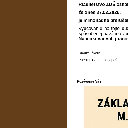
Riaditeľstvo ZUŠ ozna
že dnes 27.03.2026,
je mimoriadne preruše
Vyučovanie na tejto bu
spôsobenej haváriou vo
Na elokovaných pracov
Riaditeľ školy
PaedDr. Gabriel Kalapoš
Pozývame Vás: