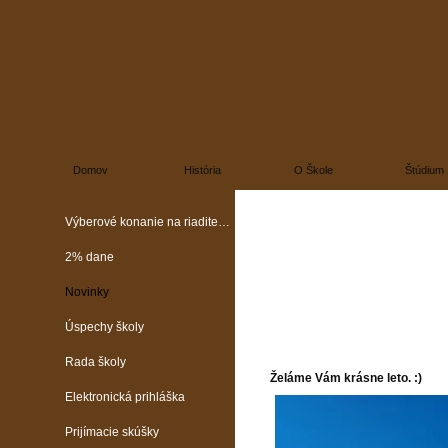
Domov
História
O Škole
Štúdium
Výberové konanie na riaditeľa školy
2% dane
Novinky
Úspechy školy
Rada školy
Želáme Vám krásne leto. :)
Elektronická prihláška
Prijímacie skúšky