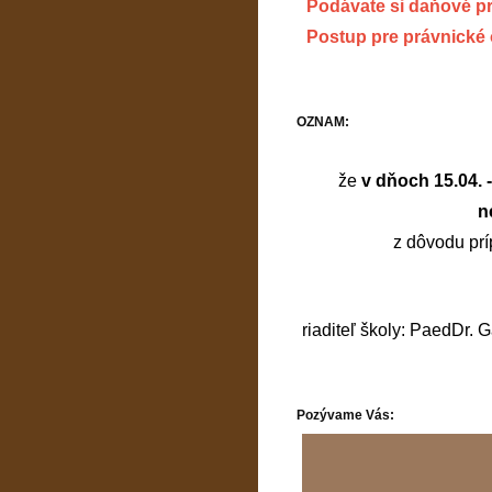
Podávate si daňové p
Postup pre právnické
OZNAM:
že
v dňoch 15.04. 
n
z dôvodu prí
riaditeľ školy: PaedDr. 
Pozývame Vás: